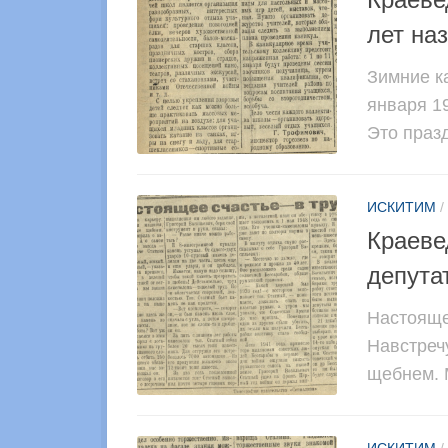
лет на
Зимние к
января 1
Это празд
ИСКИТИМ
/
Краеве
депута
Настояще
Навстреч
щебнем. М