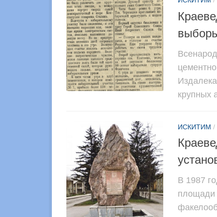
ИСКИТИМ
/
Краеве
выборы
Всенарод
цементно
Издалека
крупных а
ИСКИТИМ
/
Краеве
устано
В 1987 го
площади 
факелооб