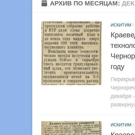
АРХИВ ПО МЕСЯЦАМ:
ДЕК
ИСКИТИМ
/
Краеве
технол
Чернор
году
Перекрыв
Чернореч
декабря 
развернул
ИСКИТИМ
/
Краеве