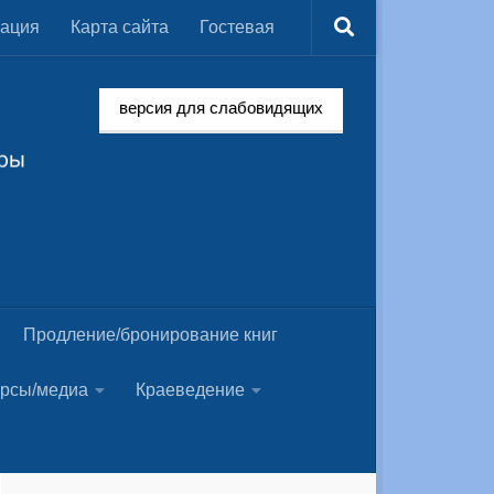
мация
Карта сайта
Гостевая
версия для слабовидящих
Продление/бронирование книг
урсы/медиа
Краеведение