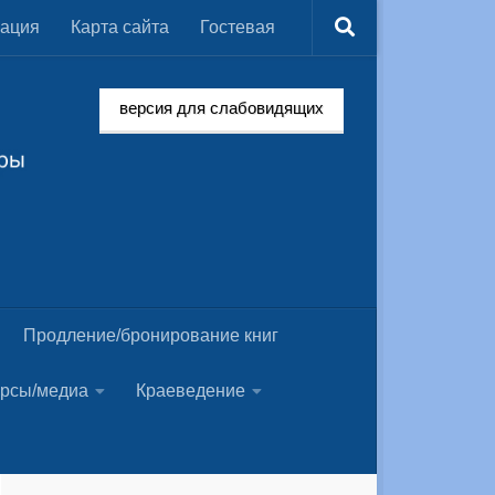
мация
Карта сайта
Гостевая
версия для слабовидящих
Продление/бронирование книг
урсы/медиа
Краеведение