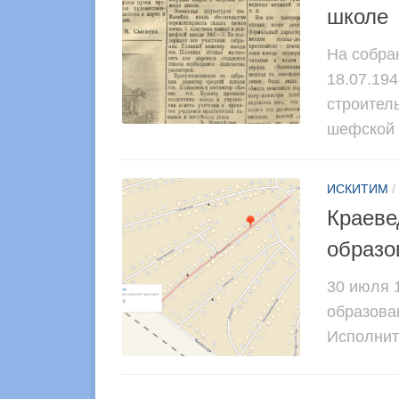
школе
На собран
18.07.19
строител
шефской 
ИСКИТИМ
/
Краеве
образо
30 июля 1
образов
Исполните