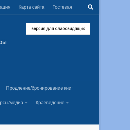
мация
Карта сайта
Гостевая
версия для слабовидящих
Продление/бронирование книг
урсы/медиа
Краеведение