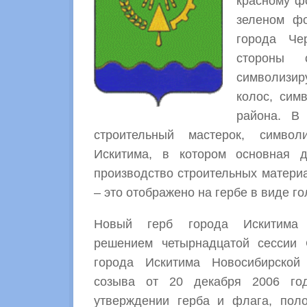
красному фо
зеленом фо
города Че
стороны 
символизи
колос, сим
района. В 
строительный мастерок, симво
Искитима, в котором основная 
производство строительных материа
– это отображено на гербе в виде го
Новый герб города Искитима
решением четырнадцатой сессии 
города Искитима Новосибирской
созыва от 20 декабря 2006 
утверждении герба и флага, пол