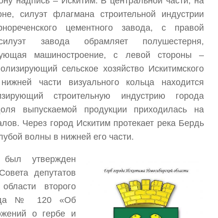
ну надпись – Искитим. В центральной части, на
не, силуэт флагмана строительной индустрии
рнореченского цементного завода, с правой
силуэт завода обрамляет полушестерня,
рующая машиностроение, с левой стороны –
волизирующий сельское хозяйство Искитимского
нижней части визуального кольца находится
лизирующий строительную индустрию города
доля выпускаемой продукции приходилась на
лов. Через город Искитим протекает река Бердь
лубой волны в нижней его части.
 был утвержден
Совета депутатов
 области второго
года № 120 «Об
ожений о гербе и