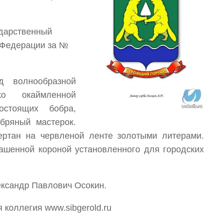
ударственный
 Федерации за №
д волнообразной
ко окаймленной
остоящих бобра,
бряный мастерок.
тан на червленой ленте золотыми литерами.
ашенной короной установленного для городских
лександр Павлович Осокин.
 коллегия www.sibgerold.ru