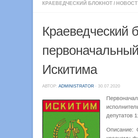
КРАЕВЕДЧЕСКИЙ БЛОКНОТ
/
НОВОСТ
Краеведческий б
первоначальный 
Искитима
АВТОР:
ADMINISTRATOR
·
30.07.2020
Первонач
исполнител
депутатов 1
Описание: 