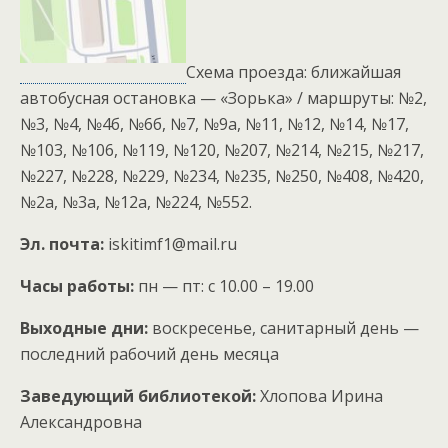
Схема проезда: ближайшая
автобусная остановка — «Зорька» / маршруты: №2,
№3, №4, №4б, №6б, №7, №9а, №11, №12, №14, №17,
№103, №106, №119, №120, №207, №214, №215, №217,
№227, №228, №229, №234, №235, №250, №408, №420,
№2а, №3а, №12а, №224, №552.
Эл. почта:
iskitimf1@mail.ru
Часы работы:
пн — пт: с 10.00 – 19.00
Выходные дни:
воскресенье, санитарный день —
последний рабочий день месяца
Заведующий библиотекой:
Хлопова Ирина
Александровна